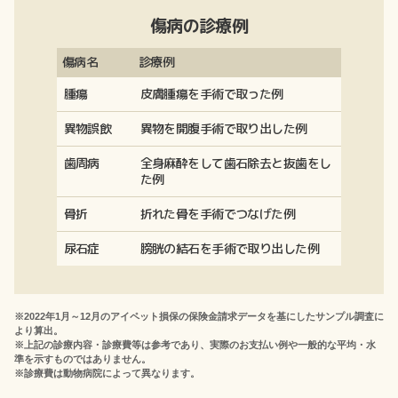
傷病の診療例
傷病名
診療例
腫瘍
皮膚腫瘍を手術で取った例
異物誤飲
異物を開腹手術で取り出した例
歯周病
全身麻酔をして歯石除去と抜歯をし
た例
骨折
折れた骨を手術でつなげた例
尿石症
膀胱の結石を手術で取り出した例
※2022年1月～12月のアイペット損保の保険金請求データを基にしたサンプル調査に
より算出。
※上記の診療内容・診療費等は参考であり、実際のお支払い例や一般的な平均・水
準を示すものではありません。
※診療費は動物病院によって異なります。