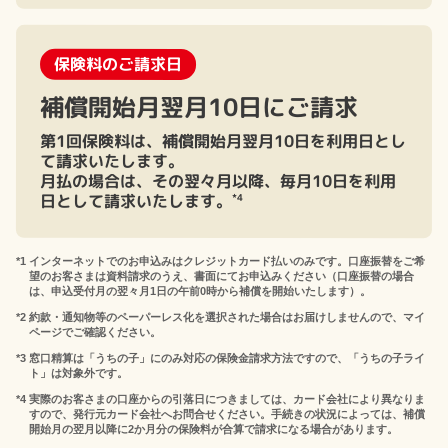
保険料のご請求日
補償開始月翌月10日にご請求
第1回保険料は、補償開始月翌月10日を利用日とし
て請求いたします。
月払の場合は、その翌々月以降、毎月10日を利用
日として請求いたします。
*4
*1
インターネットでのお申込みはクレジットカード払いのみです。口座振替をご希
望のお客さまは資料請求のうえ、書面にてお申込みください（口座振替の場合
は、申込受付月の翌々月1日の午前0時から補償を開始いたします）。
*2
約款・通知物等のペーパーレス化を選択された場合はお届けしませんので、マイ
ページでご確認ください。
*3
窓口精算は「うちの子」にのみ対応の保険金請求方法ですので、「うちの子ライ
ト」は対象外です。
*4
実際のお客さまの口座からの引落日につきましては、カード会社により異なりま
すので、発行元カード会社へお問合せください。手続きの状況によっては、補償
開始月の翌月以降に2か月分の保険料が合算で請求になる場合があります。