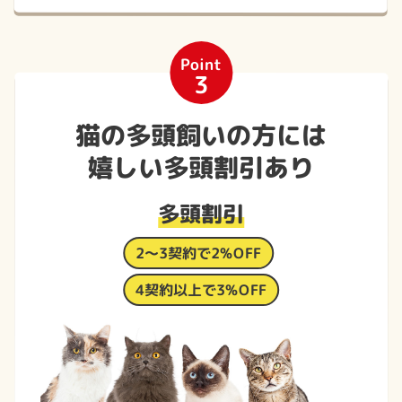
Point
3
猫の多頭飼いの方には
嬉しい多頭割引あり
多頭割引
2～3契約で2%OFF
4契約以上で3%OFF