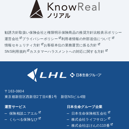
勧誘方針
取扱い保険会社と権限明示
保険商品の推奨方針
比較表示ポリシー
運営会社
プライバシーポリシー
利用者情報の外部送信について
情報セキュリティ方針
お客様本位の業務運営に係る方針
SNS利用規約
カスタマーハラスメントへの対応に関する方針
〒163-0804
東京都新宿区西新宿2丁目4番1号 新宿NSビル4階
運営サービス
日本生命グループ企業
保険相談ニアエル
日本生命保険相互会社
くらべる保険なび
株式会社ライフサロン
株式会社ほけんの110番