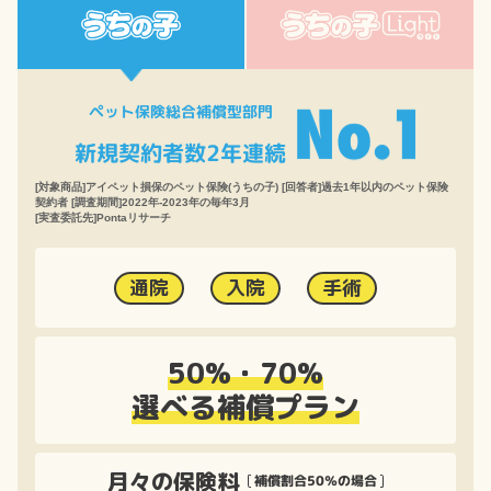
ペット保険総合補償型部門
新規契約者数2年連続
[対象商品]アイペット損保のペット保険(うちの子) [回答者]過去1年以内のペット保険
契約者 [調査期間]2022年-2023年の毎年3月
[実査委託先]Pontaリサーチ
通院
入院
手術
50%・70%
選べる補償プラン
月々の保険料
補償割合50％の場合