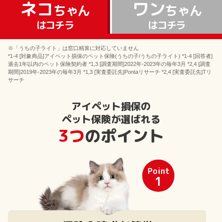
ネコ
ワン
ちゃん
ちゃん
はコチラ
はコチラ
※「うちの子ライト」は窓口精算に対応していません
*1-4 [対象商品]アイペット損保のペット保険(うちの子/うちの子ライト) *1-4 [回答者]
過去1年以内のペット保険契約者 *1,3 [調査期間]2022年-2023年の毎年3月 *2,4 [調査
期間]2019年-2023年の毎年3月 *1,3 [実査委託先]Pontaリサーチ *2,4 [実査委託先]Tリ
サーチ
アイペット損保の
ペット保険が選ばれる
3つ
のポイント
Point
1