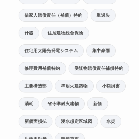
借家人賠償責任（補償）特約
重過失
什器
住居建物総合保険
住宅用太陽光発電システム
集中豪雨
修理費用補償特約
受託物賠償責任補償特約
主要構造部
準耐火建築物
小額損害
消耗
省令準耐火建物
新価
新価実損払
浸水想定区域図
水災