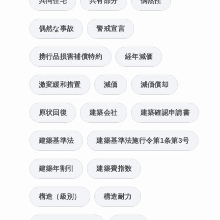
共同住宅
共有部分
偶然性
偶然な事故
警戒宣言
携行品損害補償特約
経年減価
激変緩和措置
減価
減価償却
原状回復
建築会社
建築確認申請書
建築基準法
建築基準法施行令第1条第3号
建築年割引
建築費指数
構造（級別）
構造耐力