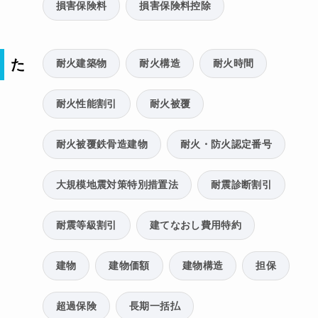
損害保険料
損害保険料控除
た
耐火建築物
耐火構造
耐火時間
耐火性能割引
耐火被覆
耐火被覆鉄骨造建物
耐火・防火認定番号
大規模地震対策特別措置法
耐震診断割引
耐震等級割引
建てなおし費用特約
建物
建物価額
建物構造
担保
超過保険
長期一括払