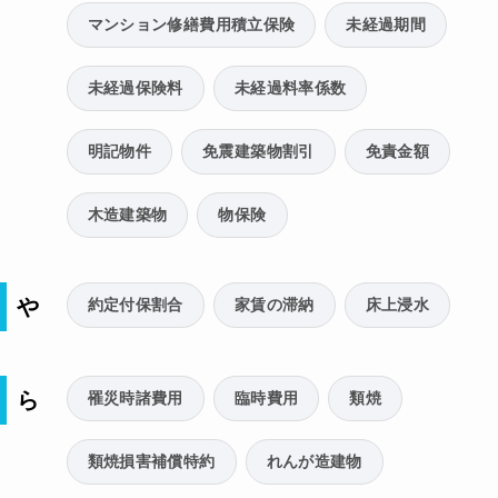
マンション修繕費用積立保険
未経過期間
未経過保険料
未経過料率係数
明記物件
免震建築物割引
免責金額
木造建築物
物保険
や
約定付保割合
家賃の滞納
床上浸水
ら
罹災時諸費用
臨時費用
類焼
類焼損害補償特約
れんが造建物