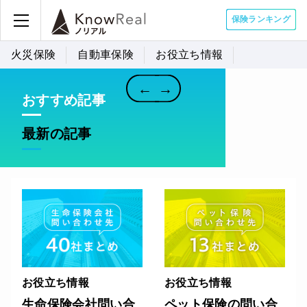
保険ランキング
う！
旅好きライターおすすめ！道の駅ド
ライブ12選（東日本編）
火災保険
自動車保険
お役立ち情報
←
→
おすすめ記事
最新の記事
お役立ち情報
お役立ち情報
生命保険会社問い合
ペット保険の問い合