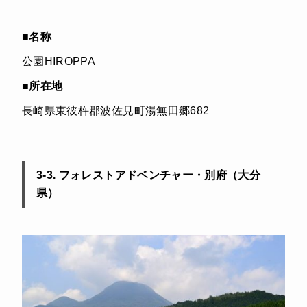
■
名称
公園HIROPPA
■
所在地
長崎県東彼杵郡波佐見町湯無田郷682
3-3. フォレストアドベンチャー・別府（大分
県）