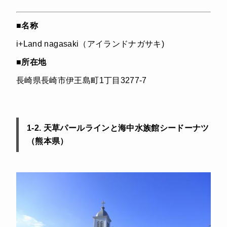
■名称
i+Land nagasaki（アイランドナガサキ)
■所在地
長崎県長崎市伊王島町1丁目3277-7
1-2. 天草パールラインと海中水族館シードーナツ
（熊本県）