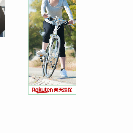
内
さ
保