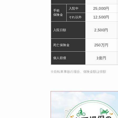
25,000円
入院中
手術
保険金
12,500円
それ以外
2,500円
入院日額
250万円
死亡保険金
1億円
個人賠償
※自転車事故の場合、保険金額は倍額