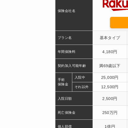
保険会社名
基本タイプ
プラン名
4,180円
年間保険料
満69歳以下
契約加入可能年齢
25,000円
入院中
手術
保険金
12,500円
それ以外
2,500円
入院日額
250万円
死亡保険金
1億円
個人賠償