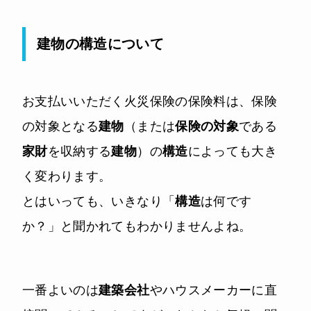
建物の構造について
お支払いいただく火災保険の保険料は、保険
の対象となる
建物
（または
保険の対象
である
家財
を収納する
建物
）の
構造
によっても大き
く変わります。
とはいっても、いきなり「
構造
は何です
か？」と聞かれてもわかりませんよね。
一番よいのは
建築会社
やハウスメーカーに直