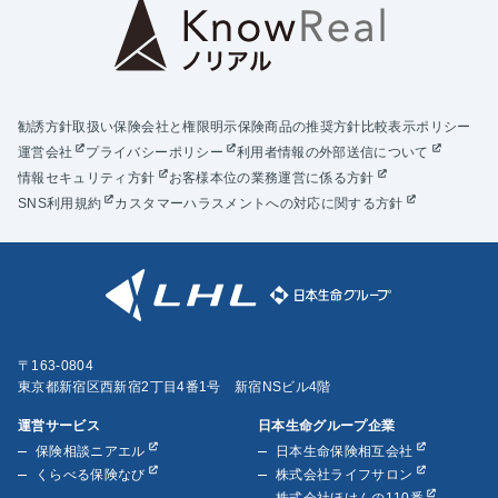
勧誘方針
取扱い保険会社と権限明示
保険商品の推奨方針
比較表示ポリシー
運営会社
プライバシーポリシー
利用者情報の外部送信について
情報セキュリティ方針
お客様本位の業務運営に係る方針
SNS利用規約
カスタマーハラスメントへの対応に関する方針
〒163-0804
東京都新宿区西新宿2丁目4番1号 新宿NSビル4階
運営サービス
日本生命グループ企業
保険相談ニアエル
日本生命保険相互会社
くらべる保険なび
株式会社ライフサロン