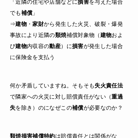
「近隣の住宅や店舗などに
損害
を与えた場合
でも
補償
」
⇒
建物
・
家財
から発生した火災、破裂・爆発
事故により近隣の
類焼
補償対象物（
建物
およ
び
建物
内収容の
動産
）に
損害
が発生した場合
に保険金を支払う
何か矛盾していますね。そもそも
失火責任法
で隣家への火災に対し賠償責任がない（
重過
失
を除き）のになぜこの
補償
が必要なのか？
類焼損害補償特約
は賠償責任とは関係がな