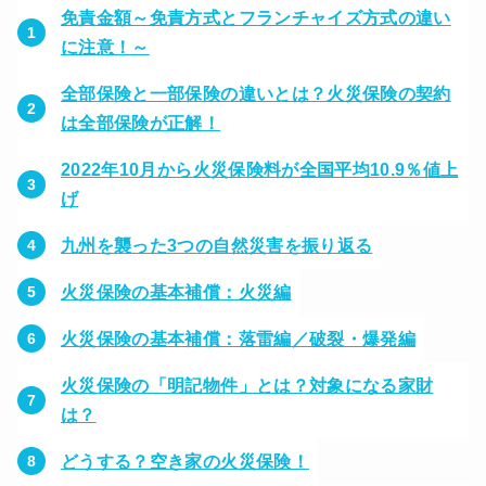
免責金額～免責方式とフランチャイズ方式の違い
に注意！～
全部保険と一部保険の違いとは？火災保険の契約
は全部保険が正解！
2022年10月から火災保険料が全国平均10.9％値上
げ
九州を襲った3つの自然災害を振り返る
火災保険の基本補償：火災編
火災保険の基本補償：落雷編／破裂・爆発編
火災保険の「明記物件」とは？対象になる家財
は？
どうする？空き家の火災保険！