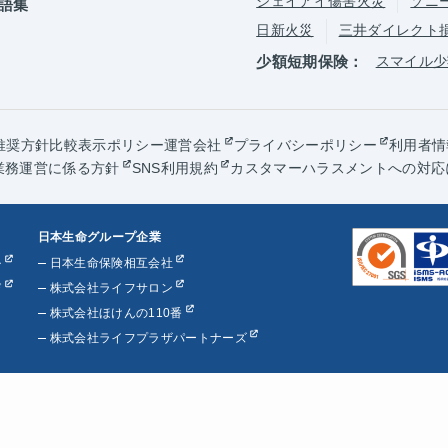
ジェイアイ傷害火災
ソニ
語集
日新火災
三井ダイレクト
少額短期保険：
スマイル少
推奨方針
比較表示ポリシー
運営会社
プライバシーポリシー
利用者情
業務運営に係る方針
SNS利用規約
カスタマーハラスメントへの対応
日本生命グループ企業
ル
日本生命保険相互会社
び
株式会社ライフサロン
株式会社ほけんの110番
株式会社ライフプラザパートナーズ