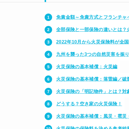
免責金額～免責方式とフランチャ
全部保険と一部保険の違いとは？
2022年10月から火災保険料が全国
九州を襲った3つの自然災害を振
火災保険の基本補償：火災編
火災保険の基本補償：落雷編／破
火災保険の「明記物件」とは？対
どうする？空き家の火災保険！
火災保険の基本補償：風災・雹災
火災保険の保険料を決める参考純