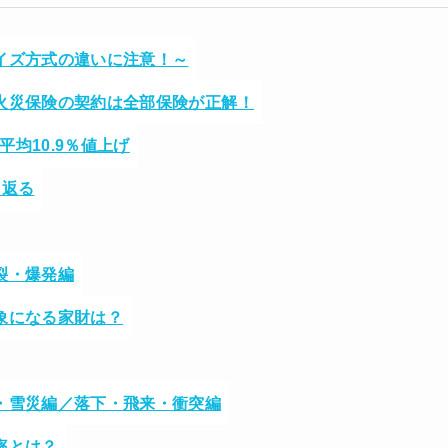
イズ方式の違いに注意！～
火災保険の契約は全部保険が正解！
平均10.9％値上げ
り返る
裂・爆発編
象になる家財は？
・雪災編／落下・飛来・衝突編
率とは？