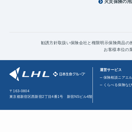
火災保険の用
勧誘方針
取扱い保険会社と権限明示
保険商品の
お客様本位の
運営サービス
保険相談ニアエ
くらべる保険な
〒163-0804
東京都新宿区西新宿2丁目4番1号 新宿NSビル4階