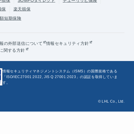
ー損保
SOMPOダイレクト
チューリッヒ保険
損保
楽天損保
額短期保険
報の外部送信について
情報セキュリティ方針
に関する方針
情報セキュリティマネジメントシステム（ISMS）の国際規格である
「ISO/IEC27001:2022, JIS Q 27001:2023」の認証を取得していま
す。
© LHL Co., Ltd.