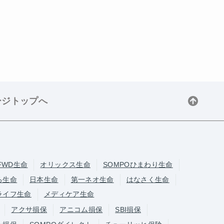
ージトップへ
FWD生命
オリックス生命
SOMPOひまわり生命
ろ生命
日本生命
第一ネオ生命
はなさく生命
ライフ生命
メディケア生命
アクサ損保
アニコム損保
SBI損保