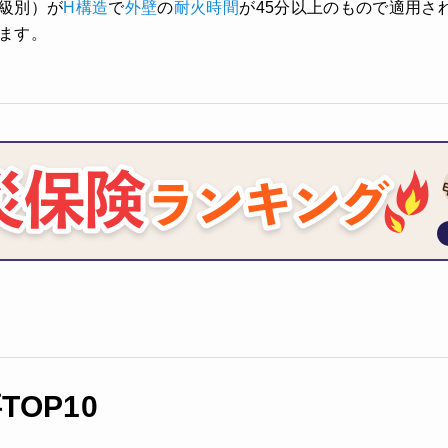
級別）が
H構造
で
外壁
の
耐火時間
が45分以上のもので適用さ
ます。
OP10