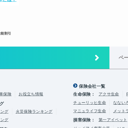
性能割引
ペ
保険会社一覧
車保険
お役立ち情報
生命保険：
アクサ生命
チューリッヒ生命
なない
グ
マニュライフ生命
メット
キング
火災保険ランキング
キング
損害保険：
第一アイペット