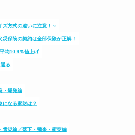
イズ方式の違いに注意！～
火災保険の契約は全部保険が正解！
平均10.9％値上げ
り返る
裂・爆発編
象になる家財は？
・雪災編／落下・飛来・衝突編