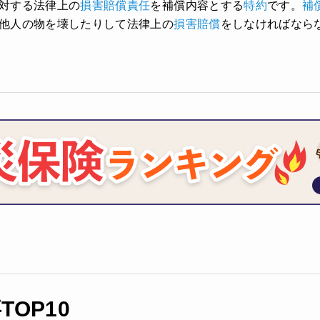
対する法律上の
損害賠償責任
を補償内容とする
特約
です。
補
他人の物を壊したりして法律上の
損害賠償
をしなければなら
OP10