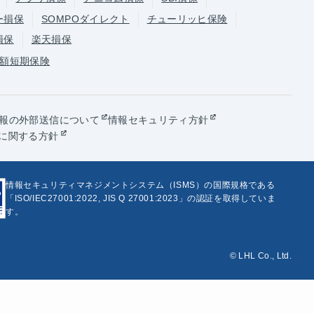
ー損保
SOMPOダイレクト
チューリッヒ保険
損保
楽天損保
額短期保険
報の外部送信について
情報セキュリティ方針
に関する方針
情報セキュリティマネジメントシステム（ISMS）の国際規格である
「ISO/IEC27001:2022, JIS Q 27001:2023」の認証を取得していま
す。
© LHL Co., Ltd.