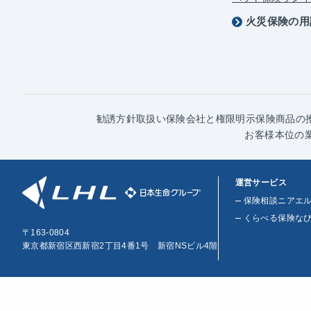
火災保険の用
勧誘方針
取扱い保険会社と権限明示
保険商品の
お客様本位の
運営サービス
保険相談ニアエ
くらべる保険な
〒163-0804
東京都新宿区西新宿2丁目4番1号 新宿NSビル4階