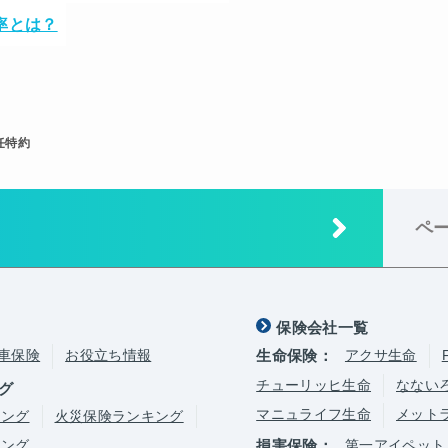
率とは？
任特約
ペ
保険会社一覧
車保険
お役立ち情報
生命保険：
アクサ生命
チューリッヒ生命
なない
グ
マニュライフ生命
メット
キング
火災保険ランキング
キング
損害保険：
第一アイペット