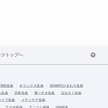
ージトップへ
FWD生命
オリックス生命
SOMPOひまわり生命
ろ生命
日本生命
第一ネオ生命
はなさく生命
ライフ生命
メディケア生命
アクサ損保
アニコム損保
SBI損保