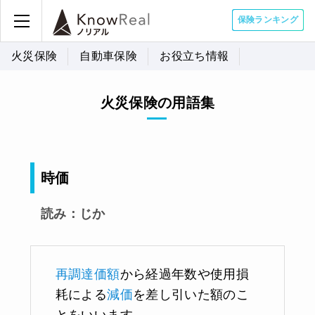
保険ランキング
火災保険
自動車保険
お役立ち情報
火災保険の用語集
時価
読み：じか
再調達価額
から経過年数や使用損
耗による
減価
を差し引いた額のこ