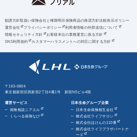
勧誘方針
取扱い保険会社と権限明示
保険商品の推奨方針
比較表示ポリシー
運営会社
プライバシーポリシー
利用者情報の外部送信について
情報セキュリティ方針
お客様本位の業務運営に係る方針
SNS利用規約
カスタマーハラスメントへの対応に関する方針
〒163-0804
東京都新宿区西新宿2丁目4番1号 新宿NSビル4階
運営サービス
日本生命グループ企業
保険相談ニアエル
日本生命保険相互会社
くらべる保険なび
株式会社ライフサロン
株式会社ほけんの110番
株式会社ライフプラザパートナ
ーズ