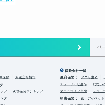
ペ
保険会社一覧
車保険
お役立ち情報
生命保険：
アクサ生命
チューリッヒ生命
なない
グ
マニュライフ生命
メット
キング
火災保険ランキング
キング
損害保険：
第一アイペット