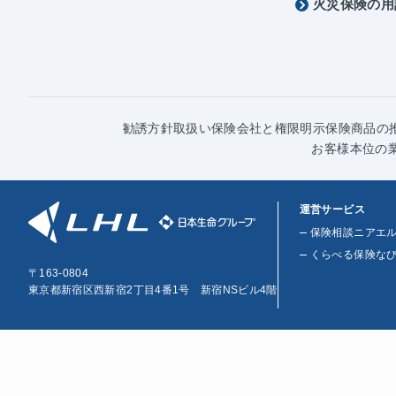
火災保険の用
勧誘方針
取扱い保険会社と権限明示
保険商品の
お客様本位の
運営サービス
保険相談ニアエ
くらべる保険な
〒163-0804
東京都新宿区西新宿2丁目4番1号 新宿NSビル4階