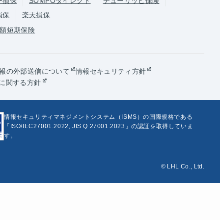
ー損保
SOMPOダイレクト
チューリッヒ保険
損保
楽天損保
額短期保険
報の外部送信について
情報セキュリティ方針
に関する方針
情報セキュリティマネジメントシステム（ISMS）の国際規格である
「ISO/IEC27001:2022, JIS Q 27001:2023」の認証を取得していま
す。
© LHL Co., Ltd.