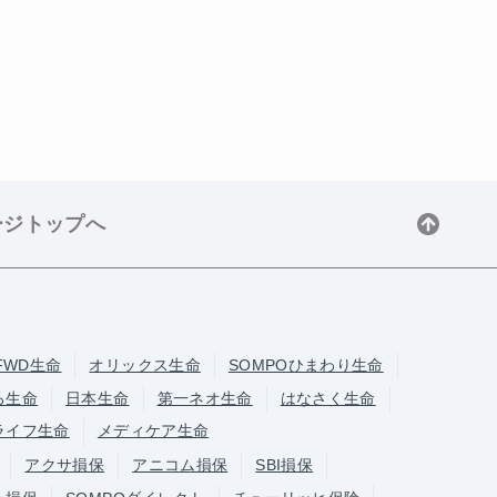
ージトップへ
FWD生命
オリックス生命
SOMPOひまわり生命
ろ生命
日本生命
第一ネオ生命
はなさく生命
ライフ生命
メディケア生命
アクサ損保
アニコム損保
SBI損保