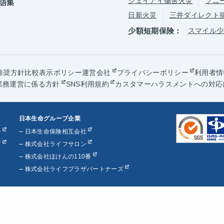
ジェイアイ傷害火災
ソニ
語集
日新火災
三井ダイレクト
少額短期保険：
スマイル少
推奨方針
比較表示ポリシー
運営会社
プライバシーポリシー
利用者情
業務運営に係る方針
SNS利用規約
カスタマーハラスメントへの対応
日本生命グループ企業
ル
日本生命保険相互会社
び
株式会社ライフサロン
株式会社ほけんの110番
株式会社ライフプラザパートナーズ