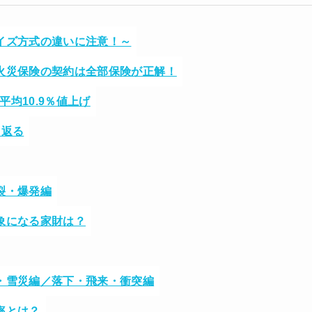
イズ方式の違いに注意！～
火災保険の契約は全部保険が正解！
平均10.9％値上げ
り返る
裂・爆発編
象になる家財は？
・雪災編／落下・飛来・衝突編
率とは？