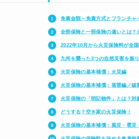
免責金額～免責方式とフランチャ
全部保険と一部保険の違いとは？
2022年10月から火災保険料が全国
九州を襲った3つの自然災害を振
火災保険の基本補償：火災編
火災保険の基本補償：落雷編／破
火災保険の「明記物件」とは？対
どうする？空き家の火災保険！
火災保険の基本補償：風災・雹災
火災保険の保険料を決める参考純