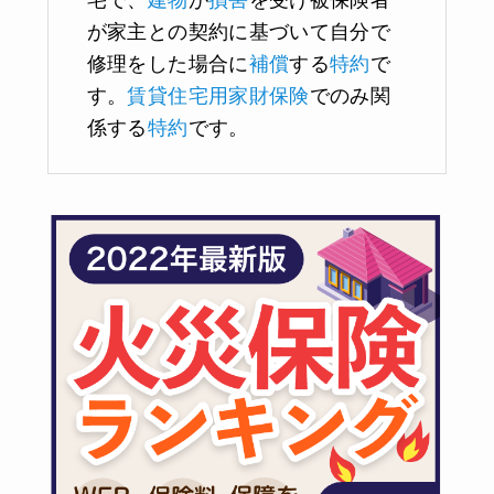
宅で、
建物
が
損害
を受け被保険者
が家主との契約に基づいて自分で
修理をした場合に
補償
する
特約
で
す。
賃貸住宅用家財保険
でのみ関
係する
特約
です。